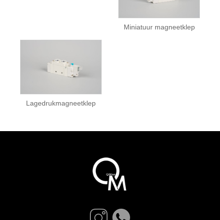
Miniatuur magneetklep
Lagedrukmagneetklep