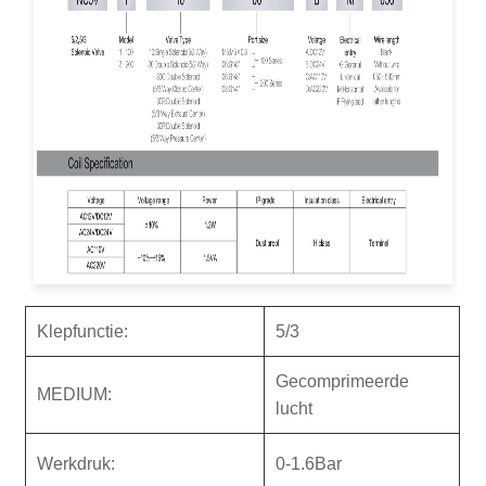
Klepfunctie:
5/3
Gecomprimeerde
M
EDIU
M:
lucht
Werkdruk:
0-1.6Bar