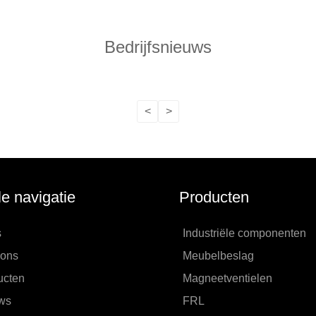
Bedrijfsnieuws
<
>
le navigatie
Producten
s
Industriële componenten
 ons
Meubelbeslag
ucten
Magneetventielen
ws
FRL