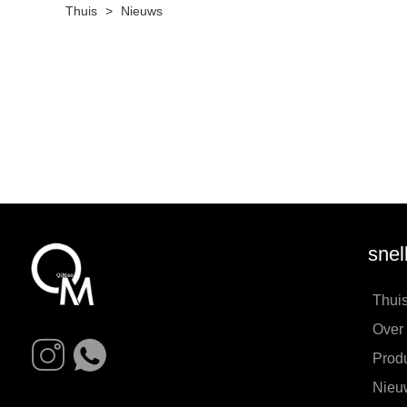
Thuis
>
Nieuws
snel
Thui
Over
Prod
Nieu