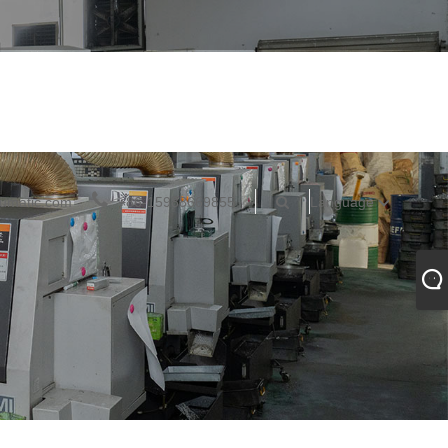
umatic.com
+86-15988669855
Language