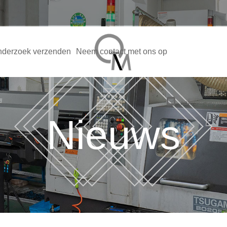
derzoek verzenden
Neem contact met ons op
sales@qmpne
Nieuws