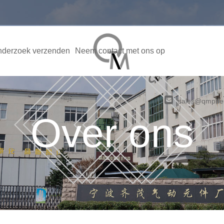
derzoek verzenden
Neem contact met ons op
sales@qmpne
Over ons