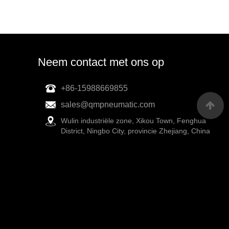
Neem contact met ons op
+86-15988669855
sales@qmpneumatic.com
Wulin industriële zone, Xikou Town, Fenghua
District, Ningbo City, provincie Zhejiang, China