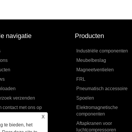
le navigatie
Producten
s
Industriële componenten
 ons
Meubelbeslag
ucten
Magneetventielen
ws
FRL
loaden
Pneumatisch accessoire
rzoek verzenden
Spoelen
 contact met ons op
Elektromagnetische
componenten
X
Aftapkranen voor
 te bieden, het
luchtcompressoren