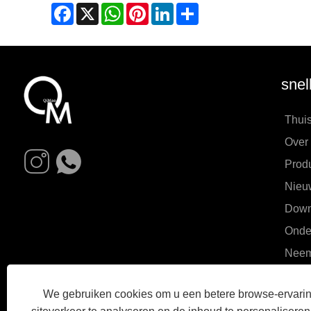
Facebook
X
WhatsApp
Pinterest
LinkedIn
Share
snel
Thui
Over
Prod
Nieu
Down
Onde
Neem
We gebruiken cookies om u een betere browse-ervaring