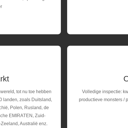
r
rkt
O
wereld, tot nu toe hebben
Volledige inspectie: kw
 landen, zoals Duitsland,
productieve monsters / 
echië, Polen, Rusland, de
ische EMIRATEN, Zuid-
-Zeeland, Australië enz.