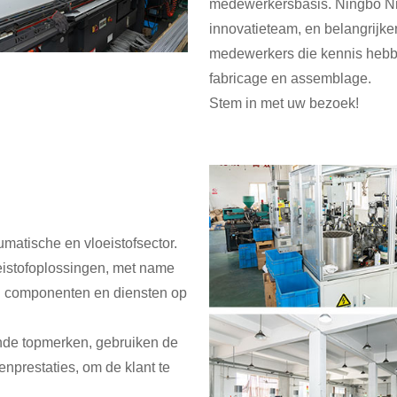
medewerkersbasis. Ningbo Ni
innovatieteam, en belangrijk
medewerkers die kennis hebb
fabricage en assemblage.
Stem in met uw bezoek!
atische en vloeistofsector.
eistofoplossingen, met name
 en componenten en diensten op
ende topmerken, gebruiken de
enprestaties, om de klant te