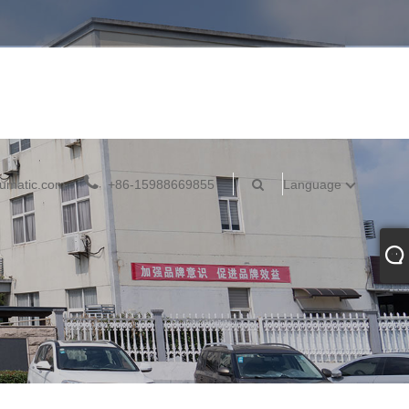
umatic.com
+86-15988669855
Language