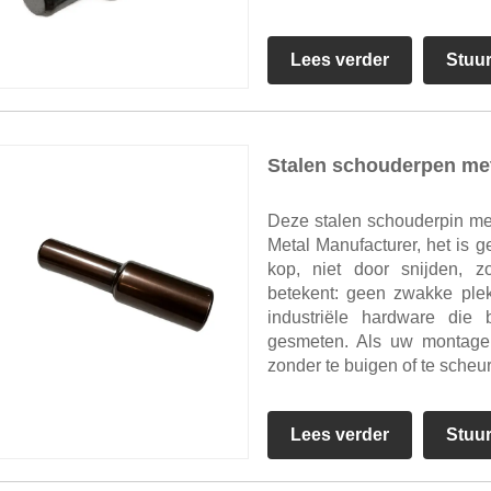
Lees verder
Stuu
Stalen schouderpen met
Deze stalen schouderpin me
Metal Manufacturer, het is 
kop, niet door snijden, z
betekent: geen zwakke ple
industriële hardware die 
gesmeten. Als uw montage e
zonder te buigen of te scheur
Lees verder
Stuu