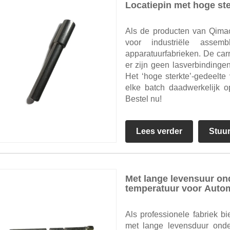
Locatiepin met hoge ste
Als de producten van Qimao
voor industriële assem
apparatuurfabrieken. De carr
er zijn geen lasverbindinge
Het ‘hoge sterkte’-gedeelt
elke batch daadwerkelijk 
Bestel nu!
Lees verder
Stuu
Met lange levensuur o
temperatuur voor Aut
Als professionele fabriek 
met lange levensduur ond