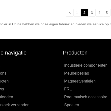
<
1
2
3
4
5
ncier in China hebben we onze eigen fabriek en bieden we service op m
le navigatie
Producten
s
Industriële componenten
 ons
Meubelbeslag
ucten
Magneetventielen
ws
FRL
loaden
Pneumatisch accessoire
rzoek verzenden
Spoelen