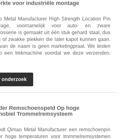
rkte voor industriële montage
 Metal Manufacturer High Strength Location Pin
blage, voornamelijk voor auto- en zware
osserie is gemaakt uit één stuk gehard staal, dus
n of zwakke plekken die later kapot kunnen gaan.
e van de naam is geen marketingpraat. We testen
op een trekmachine voordat we deze verzenden.
r onderzoek
nder Remschoenspeld Op hoge
omobiel Trommelremsysteem
biedt Qimao Metal Manufacturer een remschoenpin
er hoge temperaturen voor trommelremsystemen