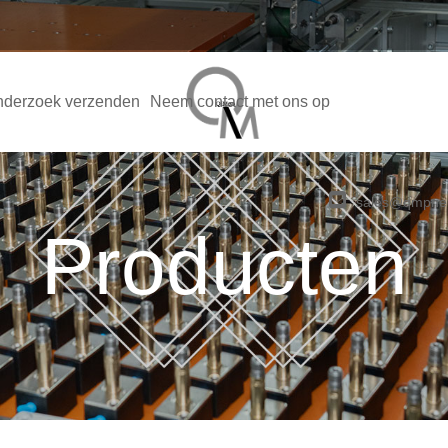
derzoek verzenden
Neem contact met ons op
sales@qmpne
Producten