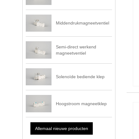
Middendrukmagneetventiel
Semi-direct werkend
magneetventiel
Solenoïde bediende klep
Hoogstroom magneetklep
Allemaal nieuwe producten