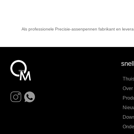
Als professionele Precisie-assenpennen fabrikant en levera
snel
Thui
Over
Prod
Nieu
Down
Onde