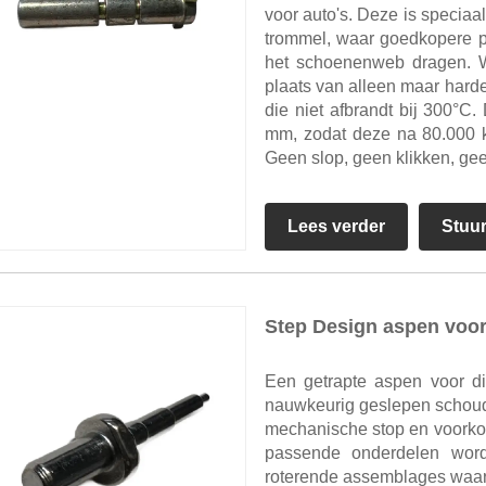
voor auto's. Deze is specia
trommel, waar goedkopere p
het schoenenweb dragen. W
plaats van alleen maar hard
die niet afbrandt bij 300°C
mm, zodat deze na 80.000 k
Geen slop, geen klikken, gee
Lees verder
Stuu
Step Design aspen voor
Een getrapte aspen voor d
nauwkeurig geslepen schoude
mechanische stop en voorkomt
passende onderdelen word
roterende assemblages waar 