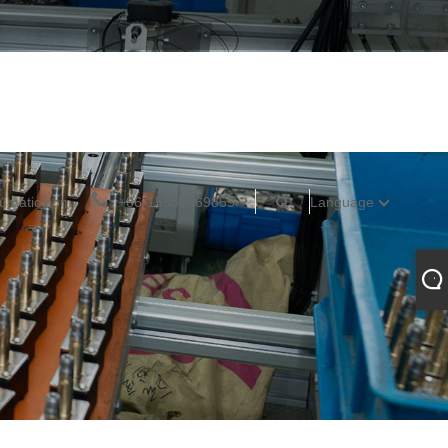
umatic.com
+86-15988669855
Language