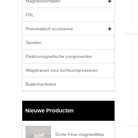
Magneetventielen
FRL
Pneumatisch accessoire
Spoelen
Elektromagnetische componenten
Aftapkranen voor luchtcompressoren
Buitenhardware
Nieuwe Producten
Grote Flow-magneetklep