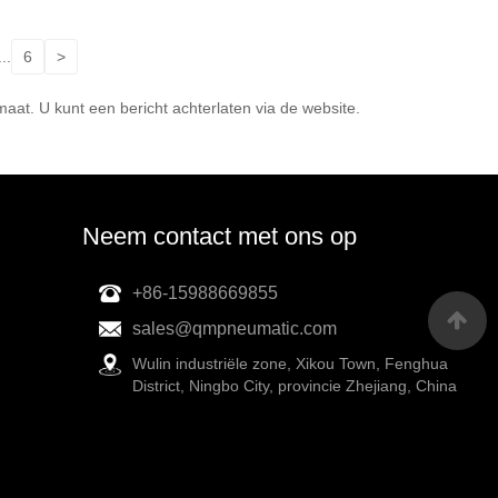
...
6
>
aat. U kunt een bericht achterlaten via de website.
Neem contact met ons op
+86-15988669855
sales@qmpneumatic.com
Wulin industriële zone, Xikou Town, Fenghua
District, Ningbo City, provincie Zhejiang, China