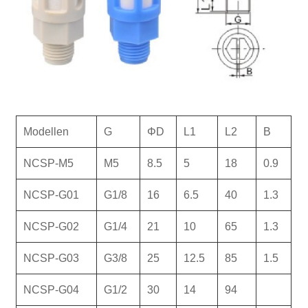
Modellen
G
ΦD
L1
L2
B
NCSP-M5
M5
8.5
5
18
0.9
NCSP-G01
G1/8
16
6.5
40
1.3
NCSP-G02
G1/4
21
10
65
1.3
NCSP-G03
G3/8
25
12.5
85
1.5
NCSP-G04
G1/2
30
14
94