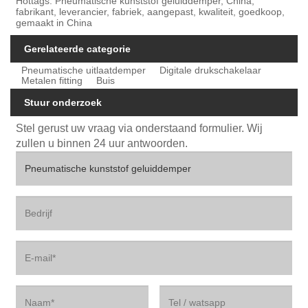
Hottags: Pneumatische kunststof geluiddemper, China,
fabrikant, leverancier, fabriek, aangepast, kwaliteit, goedkoop,
gemaakt in China
Gerelateerde categorie
Pneumatische uitlaatdemper
Digitale drukschakelaar
Metalen fitting
Buis
Stuur onderzoek
Stel gerust uw vraag via onderstaand formulier. Wij
zullen u binnen 24 uur antwoorden.