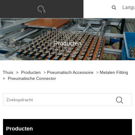
Lang
Producten
Thuis
>
Producten
>
Pneumatisch Accessoire
>
Metalen Fitting
>
Pneumatische Connector
Producten