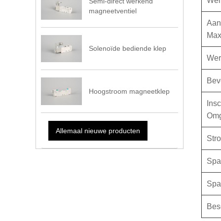
Wer
Semi-direct werkend
magneetventiel
Aan/
Max.
Solenoïde bediende klep
Wer
Bev
Hoogstroom magneetklep
Ins
Omg
Allemaal nieuwe producten
Str
Spa
Spa
Bes