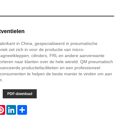
ventielen
brikant in China, gespecialiseerd in pneumatische
riek zet zich in voor de productie van micro-
gneetkleppen, cilinders, FRL en andere aanverwante
porteren naar klanten over de hele wereld. QM pneumatisch
avanceerde productiefaciliteiten en een professioneel
consumenten te helpen de beste manier te vinden om aan
n.
PDF-download
atsApp
Pinterest
LinkedIn
Share