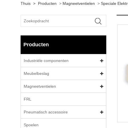
Thuis
>
Producten
>
Magneetventielen
>
Speciale Elek
Producten
Industriële componenten
Meubelbeslag
Magneetventielen
FRL
Pneumatisch accessoire
Spoelen