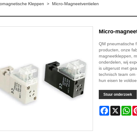
tromagnetische Kleppen
>
Micro-Magneetventielen
Micro-magneet
QM pneumatische fa
producten, onze fab
magneetkleppen, ma
onderdelen, wij ex
is uitgerust met ge
technisch team om 
hun eisen te voldoe
Stuur onderzoek
Facebook
X
Wh