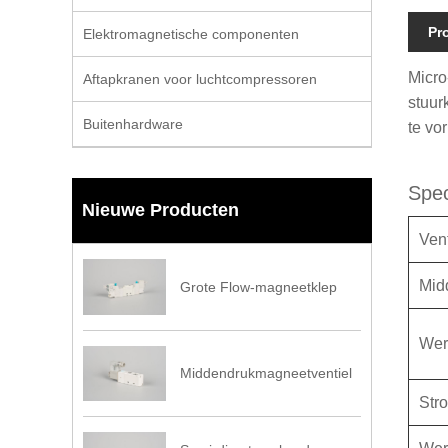
Pr
Elektromagnetische componenten
Micro
Aftapkranen voor luchtcompressoren
stuur
Buitenhardware
te vo
Spec
Nieuwe Producten
Vent
Mid
Grote Flow-magneetklep
Wer
Middendrukmagneetventiel
Str