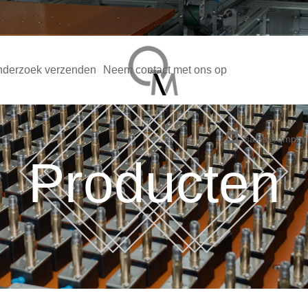
derzoek verzenden
Neem contact met ons op
sales@qmpne
Producten