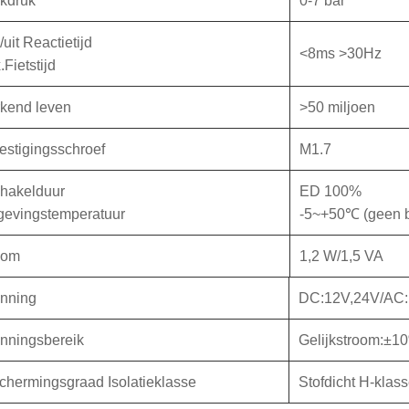
kdruk
0-7 bar
uit Reactietijd
<8ms >30Hz
Fietstijd
kend leven
>50 miljoen
estigingsschroef
M1.7
chakelduur
ED 100%
evingstemperatuur
-5~+50℃ (geen b
oom
1,2 W/1,5 VA
nning
DC:12V,24V/AC:
nningsbereik
Gelijkstroom:±
chermingsgraad Isolatieklasse
Stofdicht H-klas