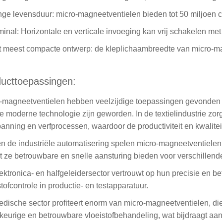
nge levensduur: micro-magneetventielen bieden tot 50 miljoen 
minal: Horizontale en verticale invoeging kan vrij schakelen m
t meest compacte ontwerp: de kleplichaambreedte van micro-ma
ucttoepassingen:
-magneetventielen hebben veelzijdige toepassingen gevonden 
e moderne technologie zijn geworden. In de textielindustrie zo
panning en verfprocessen, waardoor de productiviteit en kwalite
n de industriële automatisering spelen micro-magneetventielen
 ze betrouwbare en snelle aansturing bieden voor verschillend
ektronica- en halfgeleidersector vertrouwt op hun precisie en be
stofcontrole in productie- en testapparatuur.
dische sector profiteert enorm van micro-magneetventielen, d
eurige en betrouwbare vloeistofbehandeling, wat bijdraagt ​​aa