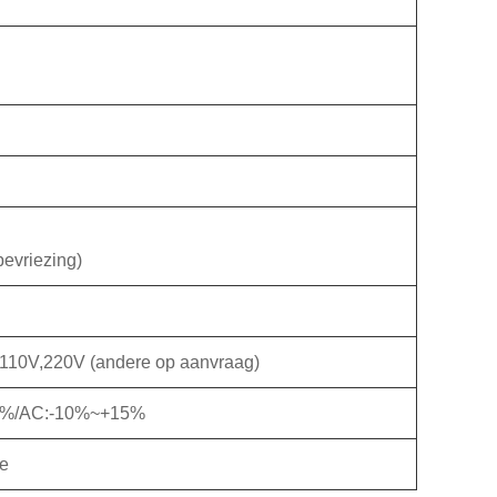
evriezing)
110V,220V (andere op aanvraag)
10%/AC:-10%~+15%
se