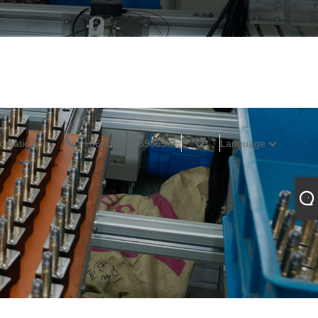
umatic.com
+86-15988669855
Language