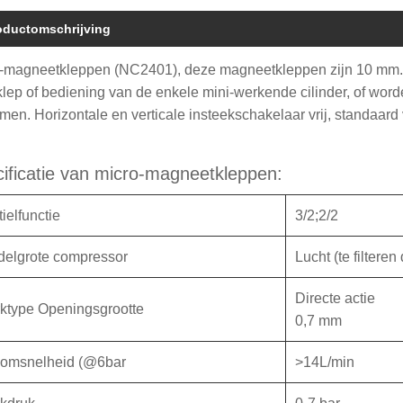
oductomschrijving
-magneetkleppen (NC2401), deze magneetkleppen zijn 10 mm. 
klep of bediening van de enkele mini-werkende cilinder, of word
rmen. Horizontale en verticale insteekschakelaar vrij, standaa
ificatie van micro-magneetkleppen:
ielfunctie
3/2;2/2
delgrote compressor
Lucht (te filtere
Directe actie
ktype Openingsgrootte
0,7 mm
oomsnelheid (@6bar
>14L/min