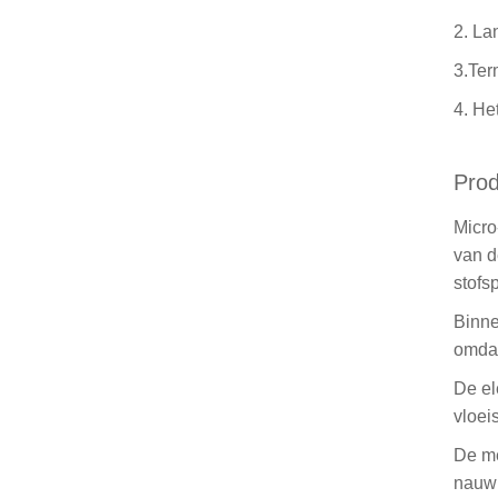
2. La
3.Ter
4. He
Prod
Micro
van d
stofs
Binne
omdat
De el
vloei
De me
nauwk