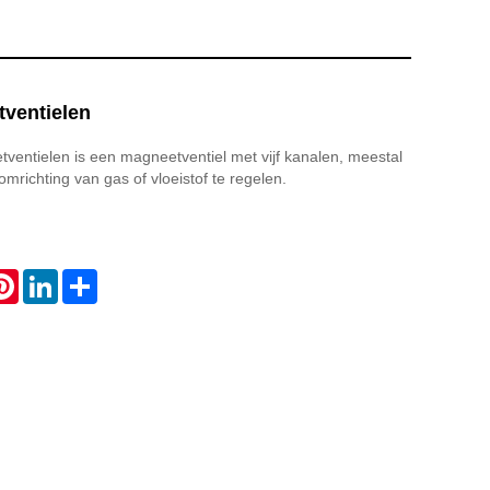
ventielen
entielen is een magneetventiel met vijf kanalen, meestal
mrichting van gas of vloeistof te regelen.
atsApp
Pinterest
LinkedIn
Share