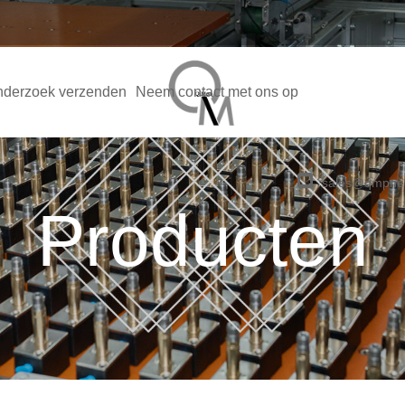
derzoek verzenden
Neem contact met ons op
sales@qmpne
Producten