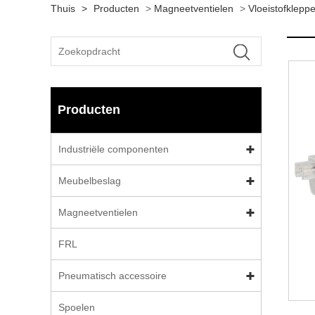
Thuis
>
Producten
>
Magneetventielen
>
Vloeistofklepp
Producten
Industriële componenten
Meubelbeslag
Magneetventielen
FRL
Pneumatisch accessoire
Spoelen