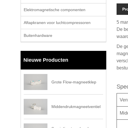
Pr
Elektromagnetische componenten
5 man
Aftapkranen voor luchtcompressoren
De be
Buitenhardware
waard
De ge
magne
Nieuwe Producten
versc
bestu
Grote Flow-magneetklep
Spec
Vent
Middendrukmagneetventiel
Mid