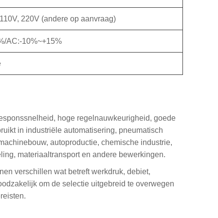
110V, 220V (andere op aanvraag)
10%/AC:-10%~+15%
e
responssnelheid, hoge regelnauwkeurigheid, goede
uikt in industriële automatisering, pneumatisch
machinebouw, autoproductie, chemische industrie,
eling, materiaaltransport en andere bewerkingen.
en verschillen wat betreft werkdruk, debiet,
odzakelijk om de selectie uitgebreid te overwegen
reisten.