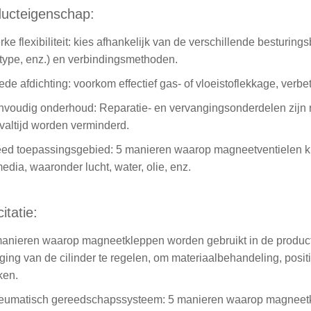
ucteigenschap:
erke flexibiliteit: kies afhankelijk van de verschillende besturin
ttype, enz.) en verbindingsmethoden.
ede afdichting: voorkom effectief gas- of vloeistoflekkage, verbet
nvoudig onderhoud: Reparatie- en vervangingsonderdelen zijn 
tvaltijd worden verminderd.
eed toepassingsgebied: 5 manieren waarop magneetventielen 
edia, waaronder lucht, water, olie, enz.
citatie:
manieren waarop magneetkleppen worden gebruikt in de productie
ing van de cilinder te regelen, om materiaalbehandeling, posi
ken.
eumatisch gereedschapssysteem: 5 manieren waarop magneetkl