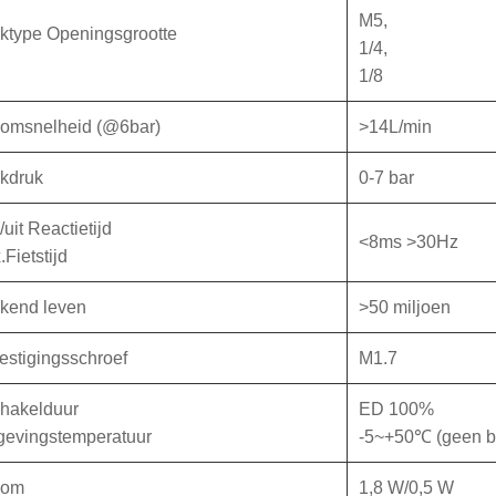
M5,
ktype Openingsgrootte
1/4,
1/8
oomsnelheid (@6bar)
>14L/min
kdruk
0-7 bar
uit Reactietijd
<8ms >30Hz
Fietstijd
kend leven
>50 miljoen
estigingsschroef
M1.7
chakelduur
ED 100%
evingstemperatuur
-5~+50℃ (geen b
oom
1,8 W/0,5 W