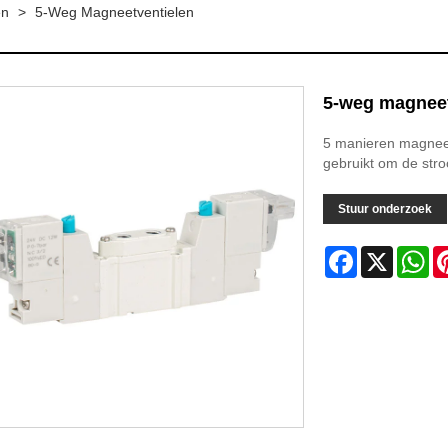
en
>
5-Weg Magneetventielen
5-weg magneet
5 manieren magneetv
gebruikt om de stroo
Stuur onderzoek
Facebook
X
Wh