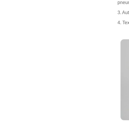
pneum
3. Au
4. Te