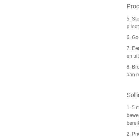
Prod
5. St
piloo
6. Go
7. Ee
en ui
8. Br
aan m
Solli
1. 5 
beweg
berei
2. Pn