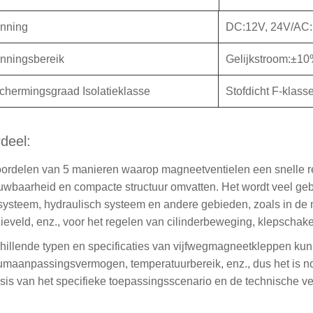
nning
DC:12V, 24V/AC:
nningsbereik
Gelijkstroom:±
chermingsgraad Isolatieklasse
Stofdicht F-klass
deel:
ordelen van 5 manieren waarop magneetventielen een snelle 
uwbaarheid en compacte structuur omvatten. Het wordt veel gebr
systeem, hydraulisch systeem en andere gebieden, zoals in de 
ieveld, enz., voor het regelen van cilinderbeweging, klepschak
hillende typen en specificaties van vijfwegmagneetkleppen kunn
maanpassingsvermogen, temperatuurbereik, enz., dus het is no
sis van het specifieke toepassingsscenario en de technische ve