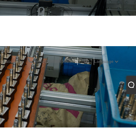
umatic.com
+86-15988669855
Language