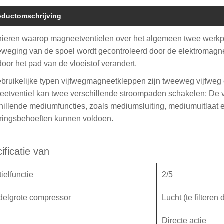
oductomschrijving
ieren waarop magneetventielen over het algemeen twee werkpos
weging van de spoel wordt gecontroleerd door de elektromagnet
oor het pad van de vloeistof verandert.
bruikelijke typen vijfwegmagneetkleppen zijn tweeweg vijfweg 
etventiel kan twee verschillende stroompaden schakelen; De v
hillende mediumfuncties, zoals mediumsluiting, mediumuitlaat
ringsbehoeften kunnen voldoen.
ificatie van
ielfunctie
2/5
delgrote compressor
Lucht (te filteren
Directe actie