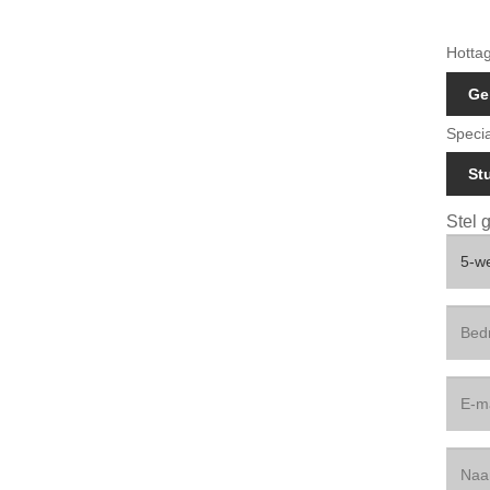
Hottag
Ge
Speci
St
Stel 