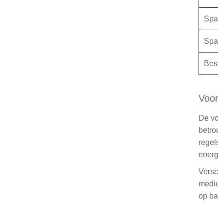
Spa
Spa
Bes
Voor
De vo
betro
regel
energ
Versc
mediu
op ba