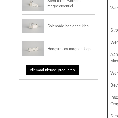
Semi-direct werkend
magneetventiel
Wer
Solenoïde bediende klep
Str
Wer
Hoogstroom magneetklep
Aan/
Max.
Allemaal nieuwe producten
Wer
Bev
Ins
Omg
Str