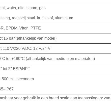
cht, water, olie, stoom, gas
ssing, roestvrij staal, kunststof, aluminium
R, EPDM, Viton, PTFE
tot 16 bar (afhankelijk van model)
: 110 V/220 V/DC: 12 V/24 V
0°C tot +180°C (afhankelijk van medium en materialen)
8" tot 2" BSP/NPT
–500 milliseconden
65–IP67
sbaar voor gebruik in een breed scala aan toepassingen: van la