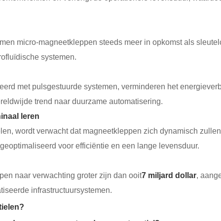
komen micro-magneetkleppen steeds meer in opkomst als sleu
rofluïdische systemen.
d met pulsgestuurde systemen, verminderen het energieverbruik
ereldwijde trend naar duurzame automatisering.
inaal leren
elen, wordt verwacht dat magneetkleppen zich dynamisch zul
optimaliseerd voor efficiëntie en een lange levensduur.
n naar verwachting groter zijn dan ooit
7 miljard dollar
, aang
iseerde infrastructuursystemen.
tielen?