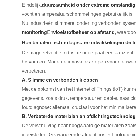
Eindelijk,
duurzaamheid onder extreme omstandi
vocht en temperatuurschommelingen gebruikelijk is.
Nu industrieën slimmere, onderling verbonden system
monitoring
En
vloeistofbeheer op afstand
, waardoor
Hoe bepalen technologische ontwikkelingen de 
De magneetventielindustrie ondergaat een aanzienlij
hervormen. Moderne innovaties zorgen voor nieuwe ma
verbeteren.
A. Slimme en verbonden kleppen
Met de opkomst van het Internet of Things (IoT) kun
gegevens, zoals druk, temperatuur en debiet, naar c
foutdiagnose: allemaal cruciaal voor het minimaliser
B. Verbeterde materialen en afdichtingstechnolog
De verschuiving naar hoogwaardige materialen zoals
vloeistoffen. Geavanceerde afdichtingstechnologie v