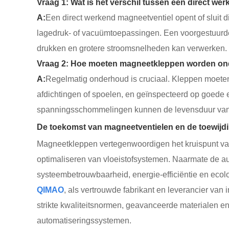
Vraag 1: Wat is het verschil tussen een direct w
A:
Een direct werkend magneetventiel opent of sluit d
lagedruk- of vacuümtoepassingen. Een voorgestuurde k
drukken en grotere stroomsnelheden kan verwerken.
Vraag 2: Hoe moeten magneetkleppen worden ond
A:
Regelmatig onderhoud is cruciaal. Kleppen moeten
afdichtingen of spoelen, en geïnspecteerd op goede 
spanningsschommelingen kunnen de levensduur van d
De toekomst van magneetventielen en de toewijd
Magneetkleppen vertegenwoordigen het kruispunt van 
optimaliseren van vloeistofsystemen. Naarmate de aut
systeembetrouwbaarheid, energie-efficiëntie en eco
QIMAO
, als vertrouwde fabrikant en leverancier van
strikte kwaliteitsnormen, geavanceerde materialen e
automatiseringssystemen.