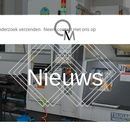
derzoek verzenden
Neem contact met ons op
sales@qmpne
Nieuws