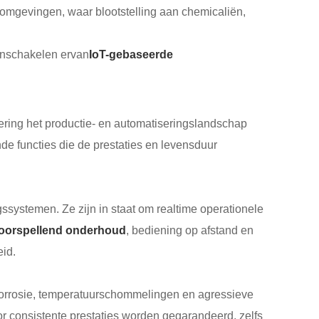
 omgevingen, waar blootstelling aan chemicaliën,
inschakelen ervan
IoT-gebaseerde
ering het productie- en automatiseringslandschap
e functies die de prestaties en levensduur
systemen. Ze zijn in staat om realtime operationele
oorspellend onderhoud
, bediening op afstand en
eid.
corrosie, temperatuurschommelingen en agressieve
r consistente prestaties worden gegarandeerd, zelfs