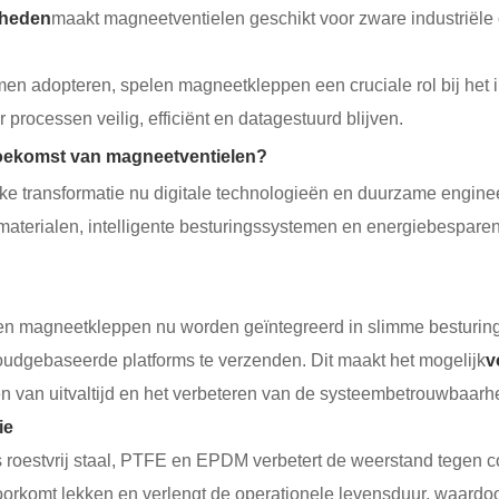
gheden
maakt magneetventielen geschikt voor zware industriële
en adopteren, spelen magneetkleppen een cruciale rol bij het 
 processen veilig, efficiënt en datagestuurd blijven.
toekomst van magneetventielen?
ke transformatie nu digitale technologieën en duurzame engine
terialen, intelligente besturingssystemen en energiebesparend
nen magneetkleppen nu worden geïntegreerd in slimme besturings
loudgebaseerde platforms te verzenden. Dit maakt het mogelijk
v
en van uitvaltijd en het verbeteren van de systeembetrouwbaarh
ie
 roestvrij staal, PTFE en EPDM verbetert de weerstand tegen 
oorkomt lekken en verlengt de operationele levensduur, waardoo