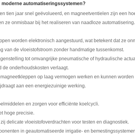
n moderne automatiseringssystemen?
pen tien jaar snel geëvolueerd, en magneetventielen zijn een 
aken ze onmisbaar bij het realiseren van naadloze automatiser
ppen worden elektronisch aangestuurd, wat betekent dat ze onmi
ing van de vloeistofstroom zonder handmatige tussenkomst.
tegenstelling tot omvangrijke pneumatische of hydraulische a
tijd de onderhoudskosten verlaagt.
 magneetkleppen op laag vermogen werken en kunnen worden ge
ijdraagt ​​aan een energiezuinige werking.
lmiddelen en zorgen voor efficiënte koelcycli.
t hoge precisie.
zij delicate vloeistofoverdrachten voor testen en diagnostiek.
ponenten in geautomatiseerde irrigatie- en bemestingssystemen