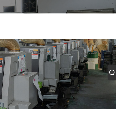
umatic.com
+86-15988669855
Language