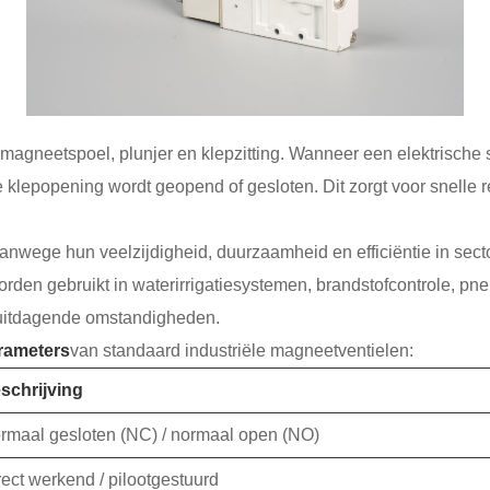
agneetspoel, plunjer en klepzitting. Wanneer een elektrische 
e klepopening wordt geopend of gesloten. Dit zorgt voor snelle
nwege hun veelzijdigheid, duurzaamheid en efficiëntie in sect
rden gebruikt in waterirrigatiesystemen, brandstofcontrole, pn
r uitdagende omstandigheden.
rameters
van standaard industriële magneetventielen:
schrijving
rmaal gesloten (NC) / normaal open (NO)
rect werkend / pilootgestuurd