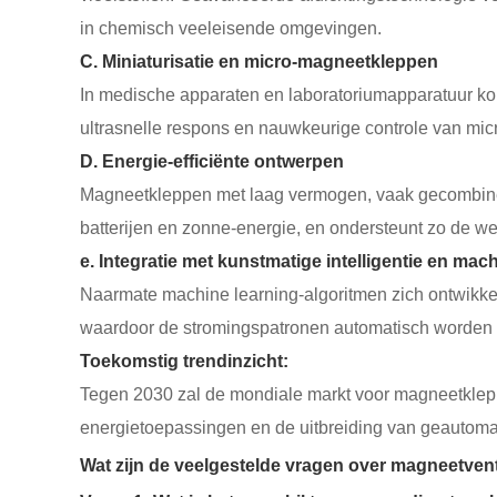
in chemisch veeleisende omgevingen.
C. Miniaturisatie en micro-magneetkleppen
In medische apparaten en laboratoriumapparatuur 
ultrasnelle respons en nauwkeurige controle van mic
D. Energie-efficiënte ontwerpen
Magneetkleppen met laag vermogen, vaak gecombineer
batterijen en zonne-energie, en ondersteunt zo de w
e. Integratie met kunstmatige intelligentie en mach
Naarmate machine learning-algoritmen zich ontwikk
waardoor de stromingspatronen automatisch worden ge
Toekomstig trendinzicht:
Tegen 2030 zal de mondiale markt voor magneetkleppe
energietoepassingen en de uitbreiding van geautomat
Wat zijn de veelgestelde vragen over magneetven