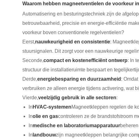
Waarom hebben magneetventielen de voorkeur i
Automatisering en besturingstechniek zijn de afgelo
betrouwbaarheid, precisie en energie-efficiëntie m
voorkeur boven conventionele regelventielen?
Eerst,
nauwkeurigheid en consistentie
: Magneetkle
stuursignalen. Dit zorgt voor een nauwkeurige regel
Seconde,
compact en kostenefficiënt ontwerp
: In 
structuur die installatieruimte bespaart en tegelijker
Derde,
energiebesparing en duurzaamheid
: Omdat
verbruiken ze alleen energie tijdens activering, wat b
Vierde,
veelzijdig gebruik in alle sectoren
:
In
HVAC-systemen
Magneetkleppen regelen de koe
In
olie en gas
controleren ze de brandstofstroom me
In
medische en laboratoriumapparatuur
beheren 
In
landbouw
zijn magneetkleppen belangrijke com