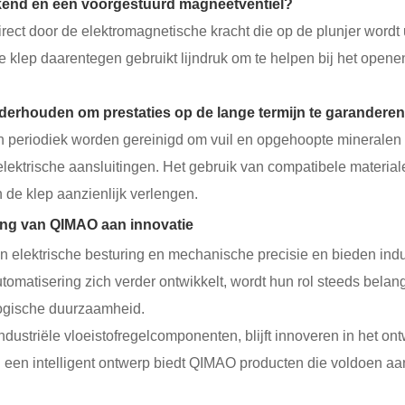
erkend en een voorgestuurd magneetventiel?
irect door de elektromagnetische kracht die op de plunjer wordt
lep daarentegen gebruikt lijndruk om te helpen bij het openen 
erhouden om prestaties op de lange termijn te garandere
 periodiek worden gereinigd om vuil en opgehoopte mineralen t
elektrische aansluitingen. Het gebruik van compatibele materi
e klep aanzienlijk verlengen.
ing van QIMAO aan innovatie
elektrische besturing en mechanische precisie en bieden indus
omatisering zich verder ontwikkelt, wordt hun rol steeds belang
logische duurzaamheid.
 industriële vloeistofregelcomponenten, blijft innoveren in het 
n een intelligent ontwerp biedt QIMAO producten die voldoen 