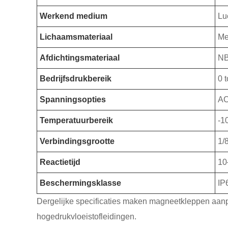
Werkend medium
Lu
Lichaamsmateriaal
Me
Afdichtingsmateriaal
NB
Bedrijfsdrukbereik
0 
Spanningsopties
AC
Temperatuurbereik
-1
Verbindingsgrootte
1/
Reactietijd
10
Beschermingsklasse
IP
Dergelijke specificaties maken magneetkleppen aanpa
hogedrukvloeistofleidingen.